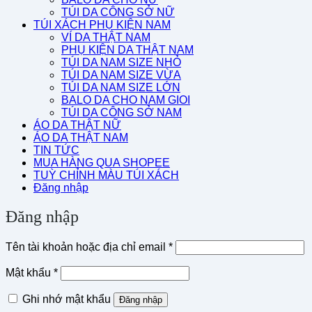
TÚI DA CÔNG SỞ NỮ
TÚI XÁCH PHỤ KIỆN NAM
VÍ DA THẬT NAM
PHỤ KIỆN DA THẬT NAM
TÚI DA NAM SIZE NHỎ
TÚI DA NAM SIZE VỪA
TÚI DA NAM SIZE LỚN
BALO DA CHO NAM GIOI
TÚI DA CÔNG SỞ NAM
ÁO DA THẬT NỮ
ÁO DA THẬT NAM
TIN TỨC
MUA HÀNG QUA SHOPEE
TUỲ CHỈNH MÀU TÚI XÁCH
Đăng nhập
Đăng nhập
Bắt
Tên tài khoản hoặc địa chỉ email
*
buộc
Bắt
Mật khẩu
*
buộc
Ghi nhớ mật khẩu
Đăng nhập