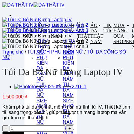
Bỏ
qua
nội
dung
THIẾT
TÚI XÁCH
TÚI XÁCH
ÁO
ÁO
TIN
MUA
KẾ
PHỤ KIỆN
PHỤ KIỆN
DA
DA
TỨC
HÀNG
MỚI
NỮ
NAM
THẬT
THẬT
QUA
VÍ DA
VÍ DA
NỮ
NAM
SHOPEE
THẬT
THẬT
Trang chủ
/
TÚI XÁCH PHỤ KIỆN NỮ
/
TÚI DA CÔNG SỞ
NỮ
NAM
NỮ
PHỤ
PHỤ
KIỆN
KIỆN
DA
DA
Túi Da Bò Nữ Đựng Laptop IV
THẬT
THẬT
NỮ
NAM
TÚI
TÚI
DA
DA
NỮ
NAM
1.500.000
₫
SIZE
SIZE
NHỎ
NHỎ
Khám phá túi da bò thật mềm mại, nữ tính từ IV. Thiết kế tinh
TÚI
TÚI
tế, sang trọng, bền bỉ, giúp nàng tự tin mang laptop mà vẫn
DA
DA
giữ trọn nét thanh lịch.
NỮ
NAM
Túi
SIZE
SIZE
Da
VỪA
VỪA