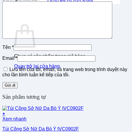
Quay trở lại cửa hàng
0
Giỏ hàng
Tên
*
Chưa có sản phẩm trong giỏ hàng.
Email
*
Quay trở lại cửa hàng
Lưu tên của tôi, email, và trang web trong trình duyệt này
cho lần bình luận kế tiếp của tôi.
Sản phẩm tương tự
+
Xem nhanh
Túi Công Sở Nữ Da Bò Ý IVC0902F