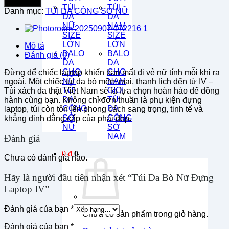
Mua ngay
Bò
TÚI
TÚI
Danh mục:
TÚI DA CÔNG SỞ NỮ
Nữ
DA
DA
Đựng
NỮ
NAM
Laptop
SIZE
SIZE
IV
LỚN
LỚN
Mô tả
số
BALO
BALO
Đánh giá (0)
lượng
DA
DA
CHO
CHO
Đừng để chiếc laptop khiến bạn mất đi vẻ nữ tính mỗi khi ra
NỮ
NAM
ngoài. Một chiếc túi da bò mềm mại, thanh lịch đến từ IV –
TÚI
GIOI
Túi xách da thật Việt Nam sẽ là lựa chọn hoàn hảo để đồng
DA
TÚI
hành cùng bạn. Không chỉ đơn thuần là phụ kiện đựng
CÔNG
DA
laptop, túi còn tôn lên phong cách sang trọng, tinh tế và
SỞ
CÔNG
khẳng định đẳng cấp của phái đẹp.
NỮ
SỞ
NAM
Đánh giá
0
₫
0
Chưa có đánh giá nào.
Hãy là người đầu tiên nhận xét “Túi Da Bò Nữ Đựng
Laptop IV”
Đánh giá của bạn
*
Chưa có sản phẩm trong giỏ hàng.
Đánh giá của bạn
*